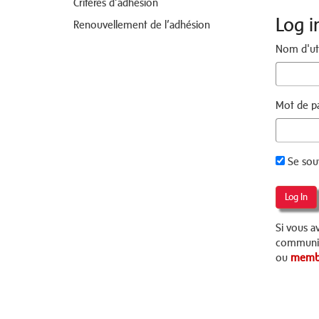
Critères d’adhésion
Log i
Renouvellement de l’adhésion
Nom d'uti
Mot de p
Se sou
Log In
Si vous av
communiq
ou
membe