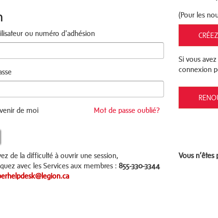
n
(Pour les n
lisateur ou numéro d'adhésion
CRÉEZ
Si vous avez 
connexion p
asse
RENO
venir de moi
Mot de passe oublié?
ez de la difficulté à ouvrir une session,
Vous n’êtes
uez avec les Services aux membres :
855-330-3344
rhelpdesk@legion.ca